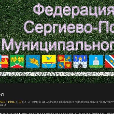
ол
2019
»
Июнь
»
19
» ЗТЗ-Чемпионат Сергиево-Посадского городского округа по футболу
манд.