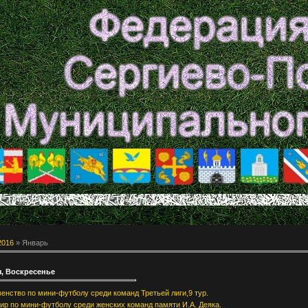
2016
»
Январь
я, Воскресенье
енство по мини-футболу среди команд Третьей лиги,9 тур.
ир по мини-футболу среди женских команд памяти И.А. Деяка.