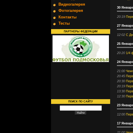
Видеогалерея
30 Января
Фотогалерея
20:19
Перв
Контакты
Тесты
27 Января
ПАРТНЕРЫ ФЕДЕРАЦИИ
12:02
С Дн
25 Январ
20:20
1/4 
24 Январ
21:00
Чемп
20:45
Перв
20:30
Перв
20:19
Перв
13:30
Перв
12:30
Перв
ПОИСК ПО САЙТУ
23 Января
12:00
Перв
17 Январ
21:00
Чемп