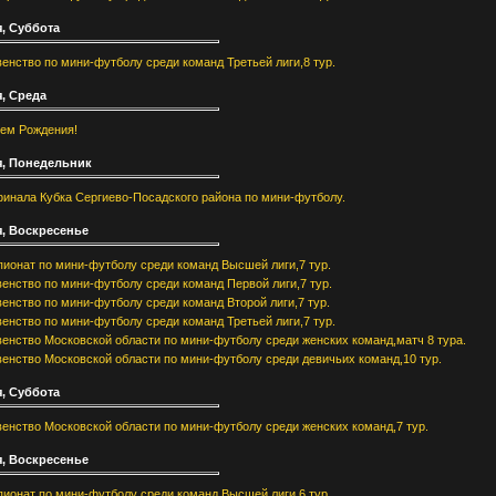
, Суббота
енство по мини-футболу среди команд Третьей лиги,8 тур.
, Среда
ем Рождения!
я, Понедельник
финала Кубка Сергиево-Посадского района по мини-футболу.
я, Воскресенье
ионат по мини-футболу среди команд Высшей лиги,7 тур.
енство по мини-футболу среди команд Первой лиги,7 тур.
енство по мини-футболу среди команд Второй лиги,7 тур.
енство по мини-футболу среди команд Третьей лиги,7 тур.
енство Московской области по мини-футболу среди женских команд,матч 8 тура.
енство Московской области по мини-футболу среди девичьих команд,10 тур.
, Суббота
енство Московской области по мини-футболу среди женских команд,7 тур.
я, Воскресенье
ионат по мини-футболу среди команд Высшей лиги,6 тур.