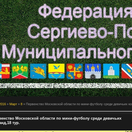
2016
»
Март
»
8
» Первенство Московской области по мини-футболу среди девичьих ко
венство Московской области по мини-футболу среди девичьих
нд,18 тур.