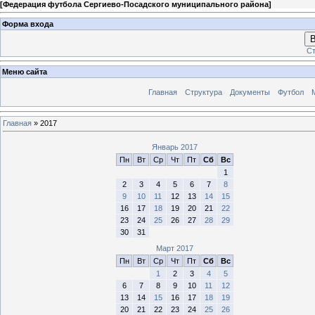
[
Федерация футбола Сергиево-Посадского муниципального района
]
Форма входа
В
Ст
Меню сайта
Главная
Структура
Документы
Футбол
Главная
»
2017
Январь 2017
Пн
Вт
Ср
Чт
Пт
Сб
Вс
1
2
3
4
5
6
7
8
9
10
11
12
13
14
15
16
17
18
19
20
21
22
23
24
25
26
27
28
29
30
31
Март 2017
Пн
Вт
Ср
Чт
Пт
Сб
Вс
1
2
3
4
5
6
7
8
9
10
11
12
13
14
15
16
17
18
19
20
21
22
23
24
25
26