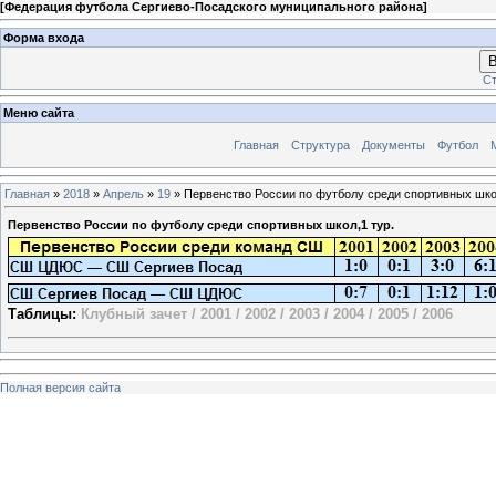
[
Федерация футбола Сергиево-Посадского муниципального района
]
Форма входа
В
Ст
Меню сайта
Главная
Структура
Документы
Футбол
Главная
»
2018
»
Апрель
»
19
» Первенство России по футболу среди спортивных школ
Первенство России по футболу среди спортивных школ,1 тур.
Таблицы:
Клубный зачет
/
2001
/
2002
/
2003
/
2004
/
2005
/
2006
Полная версия сайта