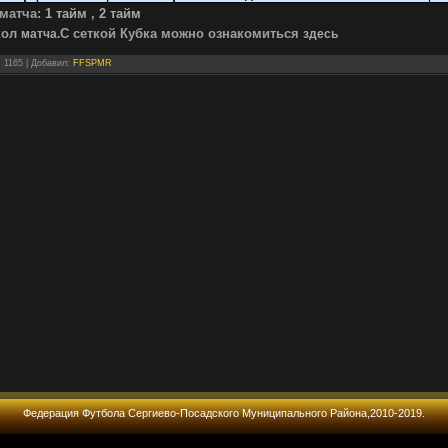
матча:
1 тайм
,
2 тайм
кол
С сеткой Кубка
можно
ознакомиться
матча
.
здесь
: 1165 |
Добавил
:
FFSPMR
Федерация Футбола Сергиево-Посадского Муниципального Района,2010-2019.