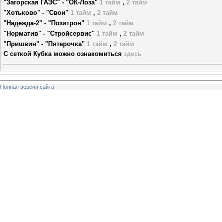
"Загорская ГАЭС" - "ОК-Лоза"
1 тайм
,
2 тайм
"Хотьково" - "Свои"
1 тайм
,
2 тайм
"Надежда-2" - "Позитрон"
1 тайм
,
2 тайм
"Норматив" - "Стройсервис"
1 тайм
,
2 тайм
"Пришвин" - "Пятерочка"
1 тайм
,
2 тайм
С сеткой Кубка можно ознакомиться
здесь
Полная версия сайта