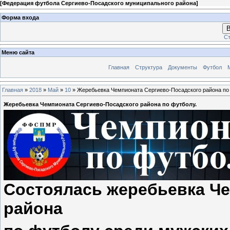
[
Федерация футбола Сергиево-Посадского муниципального района
]
Форма входа
В
Ст
Меню сайта
Главная
Структура
Документы
Футбол
Главная
»
2018
»
Май
»
10
» Жеребьевка Чемпионата Сергиево-Посадского района по
Жеребьевка Чемпионата Сергиево-Посадского района по футболу.
Состоялась жеребьевка Ч
района