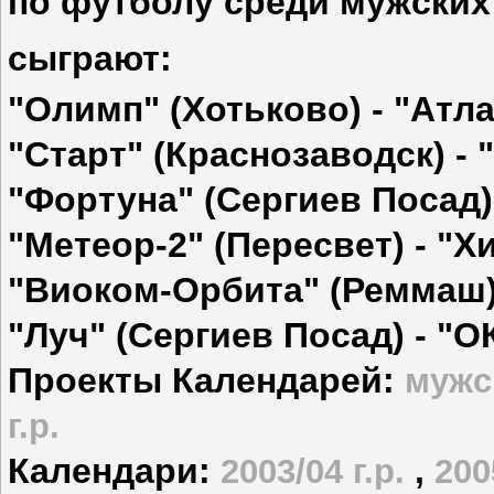
по футболу среди
мужских 
сыграют:
"Олимп" (Хотьково)
-
"Атла
"Старт" (Краснозаводск) - 
"Фортуна" (Сергиев Посад)
"Метеор-2" (Пересвет)
- "Х
"Виоком-Орбита" (Реммаш)
"Луч" (Сергиев Посад)
- "О
Проекты Календарей:
мужс
г.р.
Календари:
2003/04 г.р.
,
200