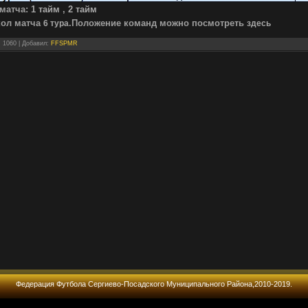
матча:
1 тайм
,
2 тайм
кол матча
.Положение команд
можно посмотреть
6 тура
здесь
: 1060 |
Добавил
:
FFSPMR
Федерация Футбола Сергиево-Посадского Муниципального Района,2010-2019.