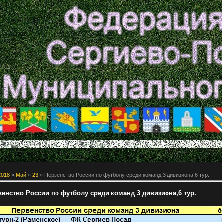
2018
»
Май
»
23
» Первенство России по футболу среди команд 3 дивизиона,6 тур.
венство России по футболу среди команд 3 дивизиона,6 тур.