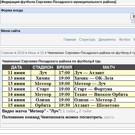
[
Федерация футбола Сергиево-Посадского муниципального района
]
Форма входа
В
Ст
Меню сайта
Главная
Структура
Документы
Футбол
Главная
»
2018
»
Июнь
»
15
» Чемпионат Сергиево-Посадского района по футболу,4 ту
Чемпионат Сергиево-Посадского района по футболу,4 тур.
Видео матча "Метеор" - "Луч":
1 тайм
,
2 тайм
Положение команд Чемпионата можно посмотреть
здесь