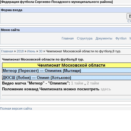
[
Федерация футбола Сергиево-Посадского муниципального района
]
Форма входа
В
Ст
Меню сайта
Главная
Структура
Документы
Футбол
Главная
»
2018
»
Июнь
»
30
» Чемпионат Московской области по футболу,8 тур.
Чемпионат Московской области по футболу,8 тур.
Видео матча "Метеор" - "Олимпик":
1 тайм
,
2 тайм
Положение команд Чемпионата можно посмотреть
здесь
Полная версия сайта