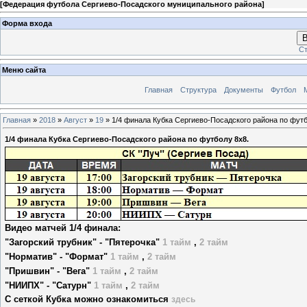
[
Федерация футбола Сергиево-Посадского муниципального района
]
Форма входа
В
Ст
Меню сайта
Главная
Структура
Документы
Футбол
Главная
»
2018
»
Август
»
19
» 1/4 финала Кубка Сергиево-Посадского района по футб
1/4 финала Кубка Сергиево-Посадского района по футболу 8х8.
Видео матчей 1/4 финала:
"Загорский трубник" - "Пятерочка"
1 тайм
,
2 тайм
"Норматив" - "Формат"
1 тайм
,
2 тайм
"Пришвин" - "Вега"
1 тайм
,
2 тайм
"НИИПХ" - "Сатурн"
1 тайм
,
2 тайм
С сеткой Кубка можно ознакомиться
здесь