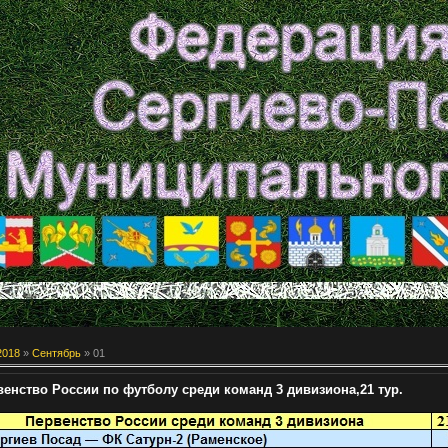
2018
»
Сентябрь
»
01
венство России по футболу среди команд 3 дивизиона,21 тур.