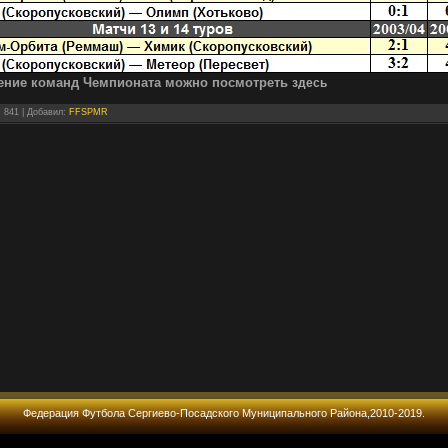
ение команд Чемпионата можно посмотреть
здесь
: 841 |
Добавил
:
FFSPMR
Федерация Футбола Сергиево-Посадского Муниципального Района,2010-2019.