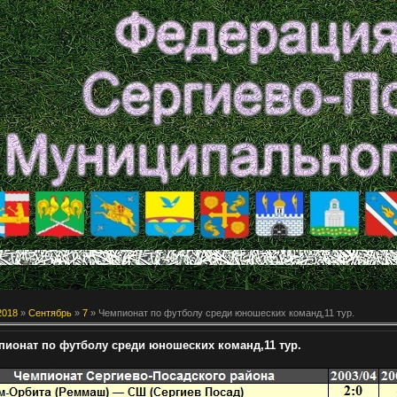
2018
»
Сентябрь
»
7
» Чемпионат по футболу среди юношеских команд,11 тур.
пионат по футболу среди юношеских команд,11 тур.