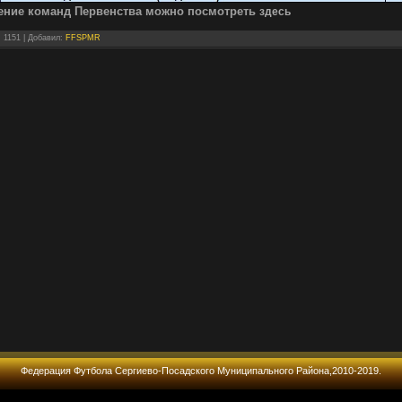
ение команд Первенства
можно посмотреть
здесь
: 1151 |
Добавил
:
FFSPMR
Федерация Футбола Сергиево-Посадского Муниципального Района,2010-2019.