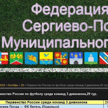
2018
»
Октябрь
»
20
» Первенство России по футболу среди команд 3 дивизиона,29 тур
венство России по футболу среди команд 3 дивизиона,29 тур.