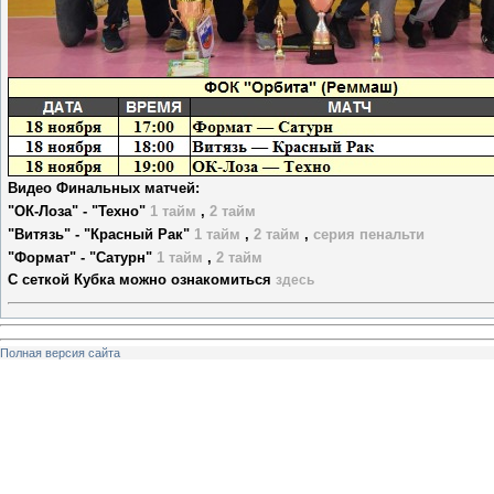
Видео Финальных матчей:
"ОК-Лоза" - "Техно"
1 тайм
,
2 тайм
"Витязь" - "Красный Рак"
1 тайм
,
2 тайм
,
серия пенальти
"Формат" - "Сатурн"
1 тайм
,
2 тайм
С сеткой Кубка можно ознакомиться
здесь
Полная версия сайта